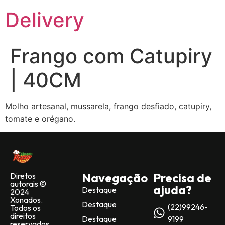
Delivery
Frango com Catupiry
| 40CM
Molho artesanal, mussarela, frango desfiado, catupiry,
tomate e orégano.
Navegação
Precisa de
Diretos
autorais ©
ajuda?
Destaque
2024
Xonados.
Destaque
(22)99246-
Todos os
direitos
Destaque
9199
reservados.